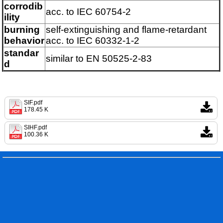
corrodib
acc. to IEC 60754-2
ility
burning
self-extinguishing and flame-retardant
behavior
acc. to IEC 60332-1-2
standar
similar to EN 50525-2-83
d
SIF.pdf
178.45 K
SIHF.pdf
100.36 K