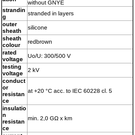
without GNYE
strandin
stranded in layers
g
outer
silicone
sheath
sheath
redbrown
colour
rated
Uo/U: 300/500 V
voltage
testing
2 kV
voltage
conduct
or
at +20 °C acc. to IEC 60228 cl. 5
resistan
ce
insulatio
n
min. 2,0 GΩ x km
resistan
ce