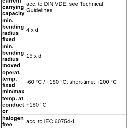
current
acc. to DIN VDE, see Technical
carrying
Guidelines
capacity
min.
bending
4 x d
radius
fixed
min.
bending
15 x d
radius
moved
operat.
temp.
-60 °C / +180 °C; short-time: +200 °C
fixed
min/max
temp. at
conduct
+180 °C
or
halogen
acc. to IEC 60754-1
free